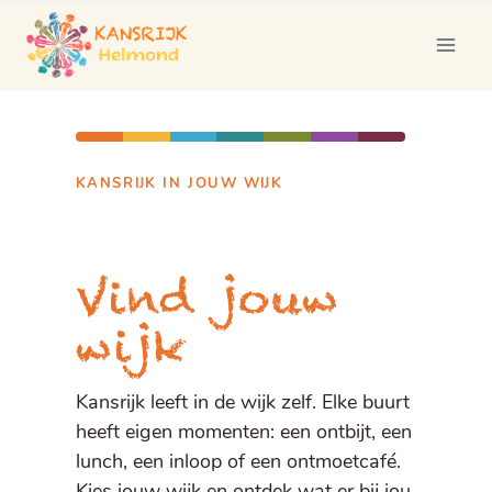
Doorgaan
naar
inhoud
KANSRIJK IN JOUW WIJK
Vind jouw
wijk
Kansrijk leeft in de wijk zelf. Elke buurt
heeft eigen momenten: een ontbijt, een
lunch, een inloop of een ontmoetcafé.
Kies jouw wijk en ontdek wat er bij jou