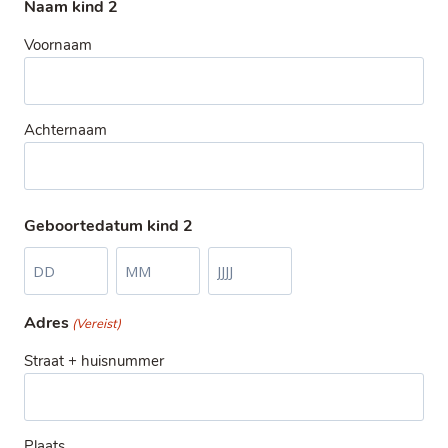
Naam kind 2
g
a
a
n
r
Voornaam
d
Achternaam
Geboortedatum kind 2
D
M
J
a
a
a
Adres
(Vereist)
g
a
a
n
r
Straat + huisnummer
d
Plaats