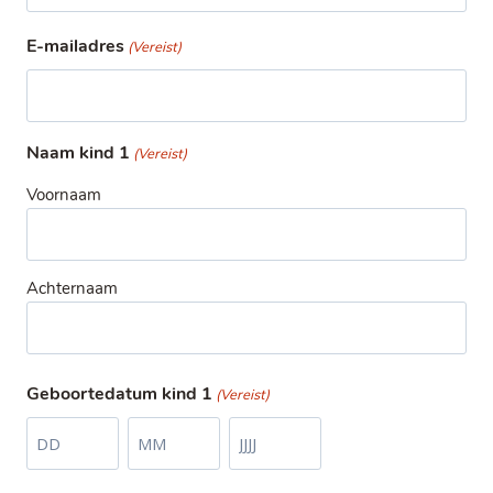
E-mailadres
(Vereist)
Naam kind 1
(Vereist)
Voornaam
Achternaam
Geboortedatum kind 1
(Vereist)
D
M
J
a
a
a